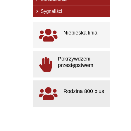
Sygnaliści
Ważne linki
Niebieska linia
otwiera się w nowym oknie
Pokrzywdzeni
przestępstwem
otwiera się w nowym oknie
Rodzina 800 plus
otwiera się w nowym oknie