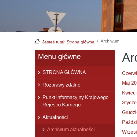
Archiwum
Jesteś tutaj: Strona główna
Ar
Menu główne
STRONA GŁÓWNA
Czerw
Maj 2
Rozprawy zdalne
Kwieci
Punkt Informacyjny Krajowego
Stycze
Rejestru Karnego
Grudzi
Aktualności
Paździ
Archiwum aktualności
Wrzes