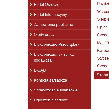
Paździ
Portal Orzeczeń
Wrzes
Portal Informacyjny
Sierpi
Zamówienia publiczne
Lipiec
Oferty pracy
Czerw
Maj 2
Elektroniczne Przeglądarki
Kwieci
Elektroniczna skrzynka
Stycze
podawcza
Czerw
E-SĄD
Stro
Strona
Kontrola zarządcza
Sprawozdania finansowe
Ogłoszenia sądowe