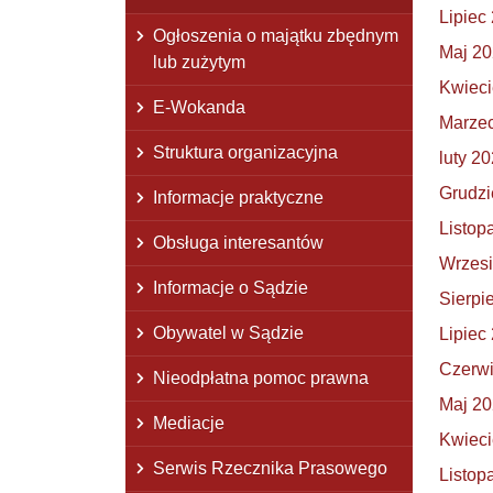
Lipiec
Ogłoszenia o majątku zbędnym
Maj 2
lub zużytym
Kwieci
E-Wokanda
Marze
Struktura organizacyjna
luty 2
Grudzi
Informacje praktyczne
Listop
Obsługa interesantów
Wrzes
Informacje o Sądzie
Sierpi
Obywatel w Sądzie
Lipiec
Czerw
Nieodpłatna pomoc prawna
Maj 2
Mediacje
Kwieci
Serwis Rzecznika Prasowego
Listop