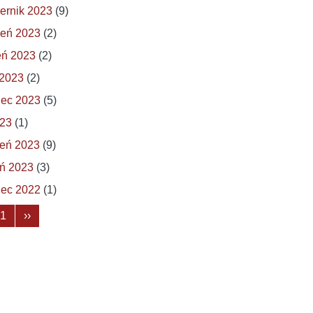
ernik 2023
(9)
ień 2023
(2)
eń 2023
(2)
 2023
(2)
iec 2023
(5)
023
(1)
eń 2023
(9)
ń 2023
(3)
iec 2022
(1)
nicowanie
Następna strona
 1
››