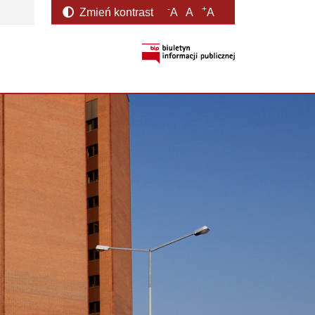
-
+
Zmień kontrast
A
A
A
otwiera się w nowym oknie