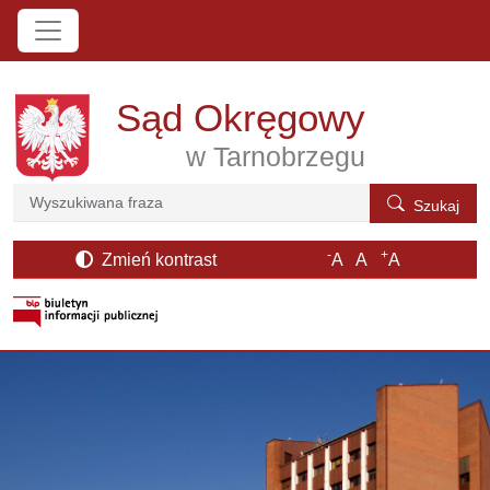
Przejdź do treści
Sąd Okręgowy
w Tarnobrzegu
Szukaj
Szukaj
-
+
Zmień kontrast
A
A
A
otwiera się w nowym oknie