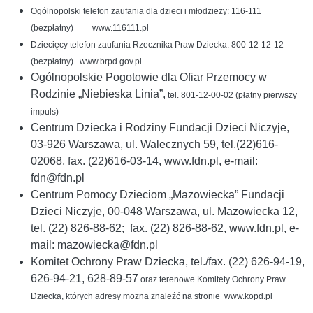
Ogólnopolski telefon zaufania dla dzieci i młodzieży: 116-111
(bezpłatny) www.116111.pl
Dziecięcy telefon zaufania Rzecznika Praw Dziecka: 800-12-12-12
(bezpłatny) www.brpd.gov.pl
Ogólnopolskie Pogotowie dla Ofiar Przemocy w
Rodzinie „Niebieska Linia”,
tel. 801-12-00-02 (płatny pierwszy
impuls)
Centrum Dziecka i Rodziny Fundacji Dzieci Niczyje,
03-926 Warszawa, ul. Walecznych 59, tel.(22)616-
02068, fax. (22)616-03-14, www.fdn.pl, e-mail:
fdn@fdn.pl
Centrum Pomocy Dzieciom „Mazowiecka” Fundacji
Dzieci Niczyje, 00-048 Warszawa, ul. Mazowiecka 12,
tel. (22) 826-88-62; fax. (22) 826-88-62, www.fdn.pl, e-
mail: mazowiecka@fdn.pl
Komitet Ochrony Praw Dziecka, tel./fax. (22) 626-94-19,
626-94-21, 628-89-57
oraz terenowe Komitety Ochrony Praw
Dziecka, których adresy można znaleźć na stronie www.kopd.pl