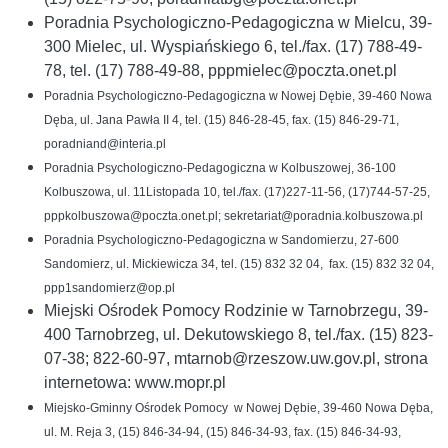
Poradnia Psychologiczno-Pedagogiczna w Mielcu, 39-
300 Mielec, ul. Wyspiańskiego 6, tel./fax. (17) 788-49-
78, tel. (17) 788-49-88, pppmielec@poczta.onet.pl
Poradnia Psychologiczno-Pedagogiczna w Nowej Dębie, 39-460 Nowa
Dęba, ul. Jana Pawła II 4, tel. (15) 846-28-45, fax. (15) 846-29-71,
poradniand@interia.pl
Poradnia Psychologiczno-Pedagogiczna w Kolbuszowej, 36-100
Kolbuszowa, ul. 11Listopada 10, tel./fax. (17)227-11-56, (17)744-57-25,
pppkolbuszowa@poczta.onet.pl; sekretariat@poradnia.kolbuszowa.pl
Poradnia Psychologiczno-Pedagogiczna w Sandomierzu, 27-600
Sandomierz, ul. Mickiewicza 34, tel. (15) 832 32 04, fax. (15) 832 32 04,
ppp1sandomierz@op.pl
Miejski Ośrodek Pomocy Rodzinie w Tarnobrzegu, 39-
400 Tarnobrzeg, ul. Dekutowskiego 8, tel./fax. (15) 823-
07-38; 822-60-97, mtarnob@rzeszow.uw.gov.pl, strona
internetowa: www.mopr.pl
Miejsko-Gminny Ośrodek Pomocy w Nowej Dębie, 39-460 Nowa Dęba,
ul. M. Reja 3, (15) 846-34-94, (15) 846-34-93, fax. (15) 846-34-93,