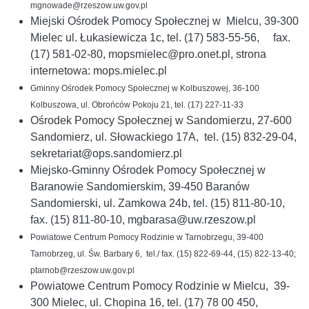
mgnowade@rzeszow.uw.gov.pl
Miejski Ośrodek Pomocy Społecznej w Mielcu, 39-300
Mielec ul. Łukasiewicza 1c, tel. (17) 583-55-56, fax.
(17) 581-02-80, mopsmielec@pro.onet.pl, strona
internetowa: mops.mielec.pl
Gminny Ośrodek Pomocy Społecznej w Kolbuszowej, 36-100
Kolbuszowa, ul. Obrońców Pokoju 21, tel. (17) 227-11-33
Ośrodek Pomocy Społecznej w Sandomierzu, 27-600
Sandomierz, ul. Słowackiego 17A, tel. (15) 832-29-04,
sekretariat@ops.sandomierz.pl
Miejsko-Gminny Ośrodek Pomocy Społecznej w
Baranowie Sandomierskim, 39-450 Baranów
Sandomierski, ul. Zamkowa 24b, tel. (15) 811-80-10,
fax. (15) 811-80-10, mgbarasa@uw.rzeszow.pl
Powiatowe Centrum Pomocy Rodzinie w Tarnobrzegu, 39-400
Tarnobrzeg, ul. Św. Barbary 6, tel./ fax. (15) 822-69-44, (15) 822-13-40;
ptarnob@rzeszow.uw.gov.pl
Powiatowe Centrum Pomocy Rodzinie w Mielcu, 39-
300 Mielec, ul. Chopina 16, tel. (17) 78 00 450,