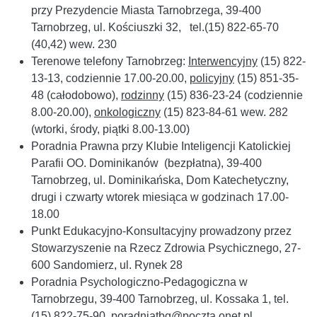
przy Prezydencie Miasta Tarnobrzega, 39-400
Tarnobrzeg, ul. Kościuszki 32, tel.(15) 822-65-70
(40,42) wew. 230
Terenowe telefony Tarnobrzeg:
Interwencyjny
(15) 822-
13-13, codziennie 17.00-20.00,
policyjny
(15) 851-35-
48 (całodobowo),
rodzinny
(15) 836-23-24 (codziennie
8.00-20.00),
onkologiczny
(15) 823-84-61 wew. 282
(wtorki, środy, piątki 8.00-13.00)
Poradnia Prawna przy Klubie Inteligencji Katolickiej
Parafii OO. Dominikanów (bezpłatna), 39-400
Tarnobrzeg, ul. Dominikańska, Dom Katechetyczny,
drugi i czwarty wtorek miesiąca w godzinach 17.00-
18.00
Punkt Edukacyjno-Konsultacyjny prowadzony przez
Stowarzyszenie na Rzecz Zdrowia Psychicznego, 27-
600 Sandomierz, ul. Rynek 28
Poradnia Psychologiczno-Pedagogiczna w
Tarnobrzegu, 39-400 Tarnobrzeg, ul. Kossaka 1, tel.
(15) 822-75-90, poradniatbg@poczta.onet.pl