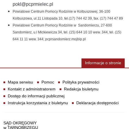
pokl@pcprmielec.pl
Powiatowe Centrum Pomocy Rodzinie w Kolbuszowej, 36-100
Kolbuszowa, ul.11 Listopada 10, tel.(17) 744 42 39, fax. (17) 744 47 89
Powiatowe Centrum Pomocy Rodzinie w Sandomierzu, 27-600
Sandomierz, u.l Mickiewicza 34, tel. (15) 644 10 10 wew. 344, tel. (15)
644 11 11 wew. 344; pcprsandomierz.mojbip.pl
Informacje o stronie
Informacje
Mapa serwisu
Pomoc
Polityka prywatności
Kontakt z administratorem
Redakcja biuletynu
Dostęp do informacji publicznej
Instrukcja korzystania z biuletynu
Deklaracja dostępności
Dane teleadresowe
SĄD OKRĘGOWY
w TARNOBRZEGU