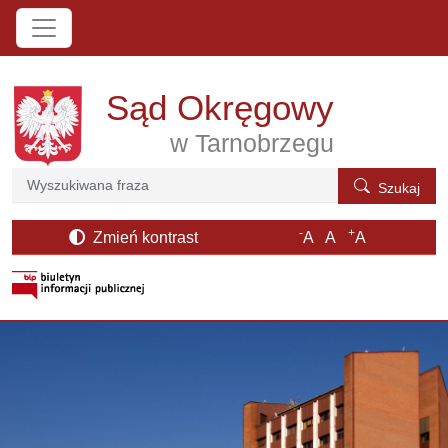
Przejdź do treści
Sąd Okręgowy
w Tarnobrzegu
Szukaj
Szukaj
-
+
Zmień kontrast
A
A
A
otwiera się w nowym oknie