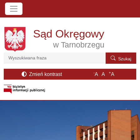
Przejdź do treści
Sąd Okręgowy
w Tarnobrzegu
Szukaj
Szukaj
-
+
Zmień kontrast
A
A
A
otwiera się w nowym oknie