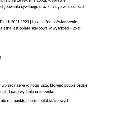
i z dnia 28 stycznia 2002r. w sprawie
stępowania cywilnego oraz karnego w stosunkach
Dz. U. 2021.1923 j.t.) za każde poświadczenie
eżna jest opłata skarbowa w wysokości - 26 zł.
g
y wpisać nazwisko notariusza, którego podpis będzie
 akt i datę wydania orzeczenia.
nie ma punktu poboru opłat skarbowych.