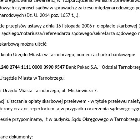
e uregulowania zawarte są w rozporządzeniu Ministra Sprawiedliwośc
ółowych czynności sądów w sprawach z zakresu międzynarodowego po
arodowych (Dz. U. 2014 poz. 1657 t.j.).
le przepisów ustawy z dnia 16 listopada 2006 r. o opłacie skarbowej (
 sędziego/notariusza/referendarza sądowego/sekretarza sądowego nal
skarbową można uiścić:
 konto Urzędu Miasta w Tarnobrzegu, numer rachunku bankowego:
1240 2744 1111 0000 3990 9547
Bank Pekao S.A. I Oddział Tarnobrze
Urzędzie Miasta w Tarnobrzegu:
a Urzędu Miasta Tarnobrzega, ul. Mickiewicza 7.
cji uiszczania opłaty skarbowej przelewem - w tytule przelewu należ
czony oraz nr repertorium, a w przypadku orzeczenia sądowego sygn.
ześnie przypominamy, iż w budynku Sądu Okręgowego w Tarnobrzegu 
ne dokumenty: