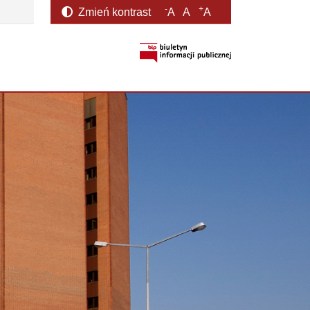
-
+
Zmień kontrast
A
A
A
otwiera się w nowym oknie