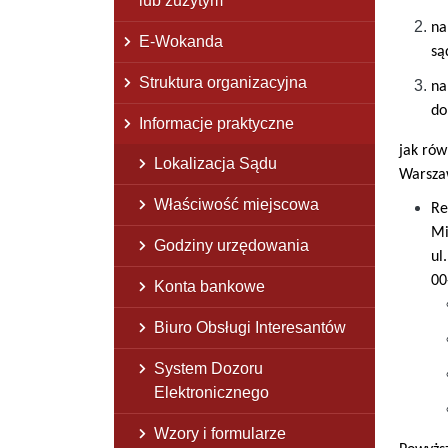
lub zużytym
na
E-Wokanda
są
Struktura organizacyjna
na
do
Informacje praktyczne
jak rów
Lokalizacja Sądu
Warsza
Właściwość miejscowa
Re
Mi
Godziny urzędowania
ul
00
Konta bankowe
Biuro Obsługi Interesantów
System Dozoru
Elektronicznego
Wzory i formularze