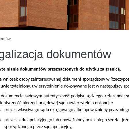
mentów
galizacja dokumentów
ytelnianie dokumentów przeznaczonych do użytku za granicą.
na wniosek osoby zainteresowanej dokument sporządzony w Rzeczypospo
uwierzytelniony, uwierzytelnienie dokonywane jest w następujący sp
 dokumencie sądowym autentyczność podpisu sędziego, referendarza
tentyczność pieczęci urzędowej sądu uwierzytelnia dokonuje:
prezes właściwego sądu okręgowego albo upoważniony przez niego
prezes sądu apelacyjnego lub upoważniony przez niego sędzia, jeż
sporządzonego przez sąd apelacyjny,