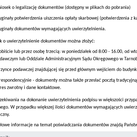
iosek o legalizację dokumentów (dostępny w plikach do pobrania)
yginały potwierdzenia uiszczenia opłaty skarbowej (potwierdzenia z 
yginały dokumentów wymagających uwierzytelnienia.
k o uwierzytelnienie dokumentów można złożyć:
obiście lub przez osobę trzecią: w poniedziałek od 8:00 - 16.00, od w
dawczym lub Oddziale Administracyjnym Sądu Okręgowego w Tarnobrz
rzynce podawczej znajdującej się przed głównym wejściem do budynk
respondencyjnie - dokumenty można także przesłać pocztą tradycyjn
res zwrotny i dane kontaktowe.
zekiwania na dokonanie uwierzytelnienia podpisu w większości przy
ego. W przypadku większej ilości dokumentów wymagających uwierzyt
iczny.
ółowe informacje na temat poświadczania dokumentów znajdą Państw