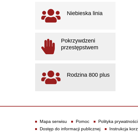
Ważne linki
Niebieska linia
otwiera się w nowym oknie
Pokrzywdzeni
przestępstwem
otwiera się w nowym oknie
Rodzina 800 plus
otwiera się w nowym oknie
Informacje
Mapa serwisu
Pomoc
Polityka prywatności
Dostęp do informacji publicznej
Instrukcja korz