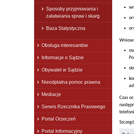
wn
Sposoby przyjmowania i
załatwiania spraw i skarg
or
Baza Statystyczna
or
Wniose
Obsługa interesantów
os
Informacje o Sądzie
Po
sk
Obywatel w Sądzie
ko
Nieodpłatna pomoc prawna
ad
Mediacje
Czas oc
następn
Serwis Rzecznika Prasowego
telefon
Portal Orzeczeń
Szczeg
Portal Informacyjny