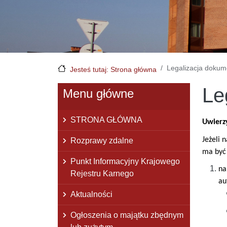
Legalizacja doku
Jesteś tutaj: Strona główna
Le
Menu główne
STRONA GŁÓWNA
Uwierz
Jeżeli 
Rozprawy zdalne
ma być 
Punkt Informacyjny Krajowego
na
Rejestru Karnego
au
Aktualności
Ogłoszenia o majątku zbędnym