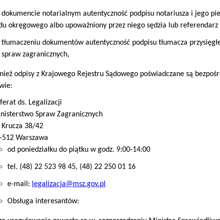
 dokumencie notarialnym autentyczność podpisu notariusza i jego pi
du okręgowego albo upoważniony przez niego sędzia lub referendarz
 tłumaczeniu dokumentów autentyczność podpisu tłumacza przysięgłeg
 spraw zagranicznych,
nież odpisy z Krajowego Rejestru Sądowego poświadczane są bezpoś
wie:
ferat ds. Legalizacji
nisterstwo Spraw Zagranicznych
. Krucza 38/42
-512 Warszawa
od poniedziałku do piątku w godz. 9:00-14:00
tel. (48) 22 523 98 45, (48) 22 250 01 16
e-mail:
legalizacja@msz.gov.pl
Obsługa interesantów: