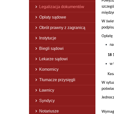
Powyższ
Legalizacja dokumentów
szczeg
międzyn
Opłaty sądowe
W świet
Obrót prawny z zagranicą
podpisu
Opłatę 
Instytucje
na
Biegli sądowi
18 
Lekarze sądowi
w 
Komornicy
Kas
Tłumacze przysięgli
W sytua
poświad
Ławnicy
Jednoc
Syndycy
Notariusze
Wymaga