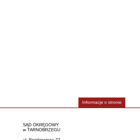
Informacje o stronie
Dane teleadresowe
SĄD OKRĘGOWY
w TARNOBRZEGU
ul. Sienkiewicza 27