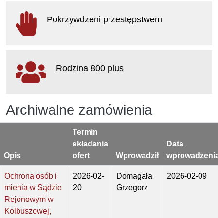
otwiera się w nowym oknie
Pokrzywdzeni przestępstwem
otwiera się w nowym oknie
Rodzina 800 plus
otwiera się w nowym oknie
Archiwalne zamówienia
Termin
składania
Data
Opis
ofert
Wprowadził
wprowadzeni
Ochrona osób i
2026-02-
Domagała
2026-02-09
mienia w Sądzie
20
Grzegorz
Rejonowym w
Kolbuszowej,