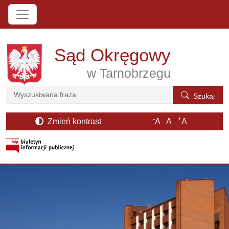
Przejdź do treści
Sąd Okręgowy
w Tarnobrzegu
Szukaj
Szukaj
-
+
Zmień kontrast
A
A
A
otwiera się w nowym oknie