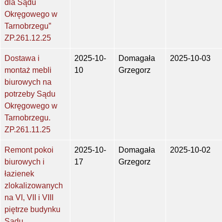
dla Sądu
Okręgowego w
Tarnobrzegu”
ZP.261.12.25
Dostawa i
2025-10-
Domagała
2025-10-03
montaż mebli
10
Grzegorz
biurowych na
potrzeby Sądu
Okręgowego w
Tarnobrzegu.
ZP.261.11.25
Remont pokoi
2025-10-
Domagała
2025-10-02
biurowych i
17
Grzegorz
łazienek
zlokalizowanych
na VI, VII i VIII
piętrze budynku
Sądu