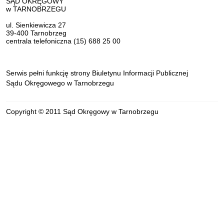
Dane teleadresowe
SĄD OKRĘGOWY
w TARNOBRZEGU
ul. Sienkiewicza 27
39-400 Tarnobrzeg
centrala telefoniczna (15) 688 25 00
Serwis pełni funkcję strony Biuletynu Informacji Publicznej
Sądu Okręgowego w Tarnobrzegu
Copyright © 2011 Sąd Okręgowy w Tarnobrzegu