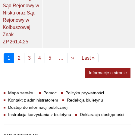
Sąd Rejonowy w
Nisku oraz Sąd
Rejonowy w
Kolbuszowej.
Znak
ZP.261.4.25
Stronicowanie
Następna strona
Ostatnia strona
1
2
3
4
5
…
››
Last »
Informacje o stronie
Informacje
Mapa serwisu
Pomoc
Polityka prywatności
Kontakt z administratorem
Redakcja biuletynu
Dostęp do informacji publicznej
Instrukcja korzystania z biuletynu
Deklaracja dostępności