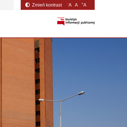
-
+
Zmień kontrast
A
A
A
otwiera się w nowym oknie