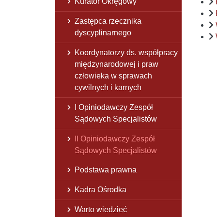
Kurator Okręgowy
Zastępca rzecznika
dyscyplinarnego
Koordynatorzy ds. współpracy
międzynarodowej i praw
człowieka w sprawach
cywilnych i karnych
I Opiniodawczy Zespół
Sądowych Specjalistów
II Opiniodawczy Zespół
Sądowych Specjalistów
Podstawa prawna
Kadra Ośrodka
Warto wiedzieć