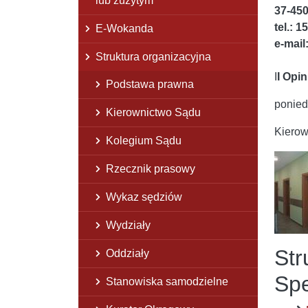
lub zużytym
37-45
tel.: 1
E-Wokanda
e-mail
Struktura organizacyjna
I
I Opi
Podstawa prawna
ponied
Kierownictwo Sądu
Kierow
Kolegium Sądu
Rzecznik prasowy
Wykaz sędziów
Wydziały
Str
Oddziały
Spe
Stanowiska samodzielne