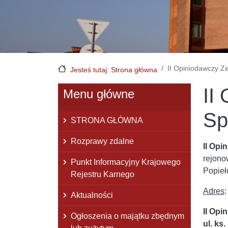
II Opiniodawczy Z
Jesteś tutaj: Strona główna
II
Menu główne
Sp
STRONA GŁÓWNA
Rozprawy zdalne
II Opi
rejono
Punkt Informacyjny Krajowego
Popiełu
Rejestru Karnego
Adres
:
Aktualności
II Opi
Ogłoszenia o majątku zbędnym
ul. ks.