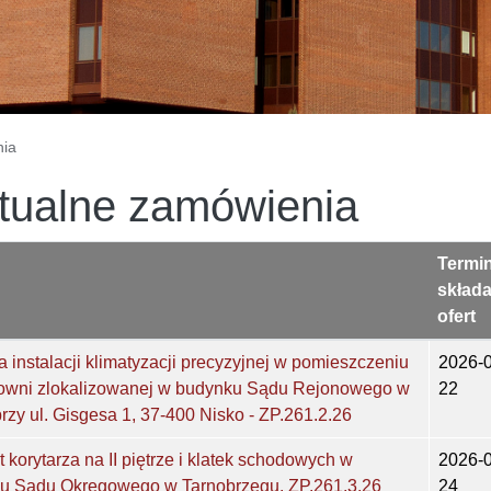
nia
tualne zamówienia
Termi
składa
ofert
instalacji klimatyzacji precyzyjnej w pomieszczeniu
2026-0
owni zlokalizowanej w budynku Sądu Rejonowego w
22
rzy ul. Gisgesa 1, 37-400 Nisko - ZP.261.2.26
korytarza na II piętrze i klatek schodowych w
2026-0
u Sądu Okręgowego w Tarnobrzegu. ZP.261.3.26
24