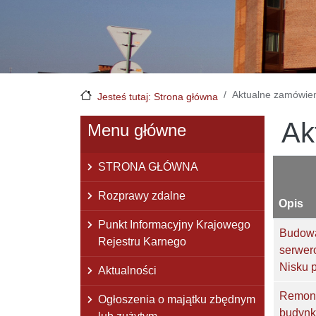
Aktualne zamówie
Jesteś tutaj: Strona główna
Ak
Menu główne
STRONA GŁÓWNA
Rozprawy zdalne
Opis
Punkt Informacyjny Krajowego
Budowa 
Rejestru Karnego
serwer
Nisku p
Aktualności
Remont 
Ogłoszenia o majątku zbędnym
budynk