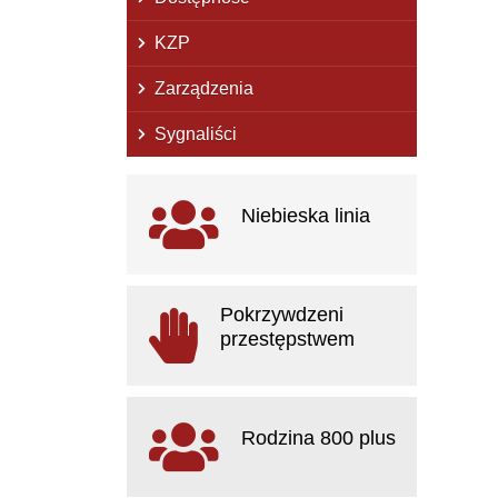
KZP
Zarządzenia
Sygnaliści
Ważne linki
Niebieska linia
otwiera się w nowym oknie
Pokrzywdzeni
przestępstwem
otwiera się w nowym oknie
Rodzina 800 plus