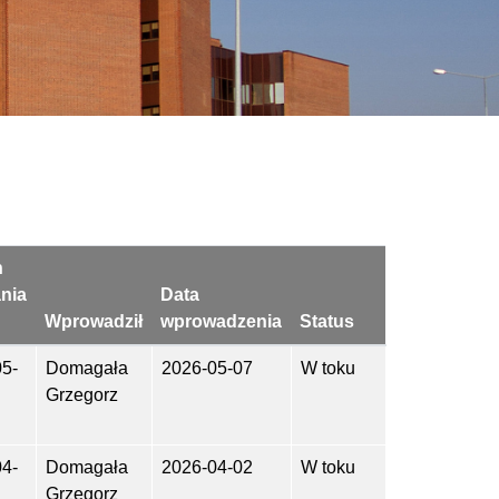
n
nia
Data
Wprowadził
wprowadzenia
Status
5-
Domagała
2026-05-07
W toku
Grzegorz
4-
Domagała
2026-04-02
W toku
Grzegorz