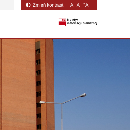
-
+
Zmień kontrast
A
A
A
otwiera się w nowym oknie