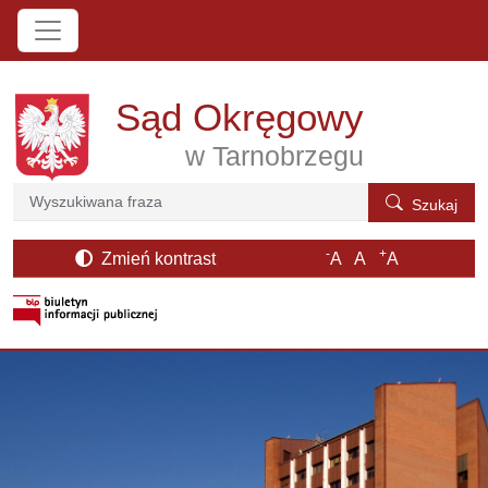
Przejdź do treści
Sąd Okręgowy
w Tarnobrzegu
Szukaj
Szukaj
-
+
Zmień kontrast
A
A
A
otwiera się w nowym oknie