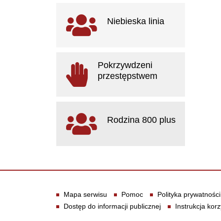
Ważne linki
Niebieska linia
otwiera się w nowym oknie
Pokrzywdzeni
przestępstwem
otwiera się w nowym oknie
Rodzina 800 plus
otwiera się w nowym oknie
Informacje
Mapa serwisu
Pomoc
Polityka prywatności
Dostęp do informacji publicznej
Instrukcja korz