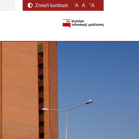
-
+
Zmień kontrast
A
A
A
otwiera się w nowym oknie