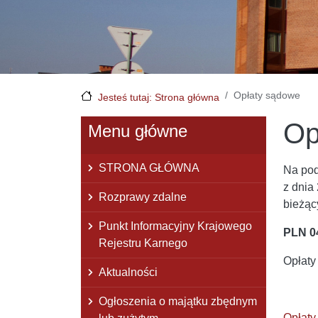
Opłaty sądowe
Jesteś tutaj: Strona główna
Op
Menu główne
STRONA GŁÓWNA
Na pod
z dnia
Rozprawy zdalne
bieżą
Punkt Informacyjny Krajowego
PLN 0
Rejestru Karnego
Opłaty
Aktualności
Ogłoszenia o majątku zbędnym
Opłaty