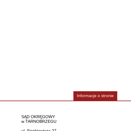
Informacje o stronie
Dane teleadresowe
SĄD OKRĘGOWY
w TARNOBRZEGU
ul. Sienkiewicza 27