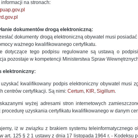
 informacji na stronach:
uap.gov.pl
d.gov.pl
łanie dokumentów drogą elektroniczną:
zesłać dokumenty drogą elektroniczną obywatel musi posiadać
omocy ważnego kwalifikowanego certyfikatu.
e dotyczące tego podpisu regulowane są ustawą o podpisie 
acja pozostaje w kompetencji Ministerstwa Spraw Wewnętrznych 
 elektroniczny:
uzyskać kwalifikowany podpis elektroniczny obywatel musi zg
h centrów certyfikacji. Są nimi:
Certum
,
KIR
,
Sigillum
.
kazanymi wyżej adresami stron internetowych zamieszczone 
ć procedurę uzyskania certyfikatu kwalifikowanego w danym cent
ujemy, iż w związku z brakiem systemu teleinformatycznego
 art. 125 § 2 1 ustawy z dnia 17 listopada 1964 r. - Kodeksu 