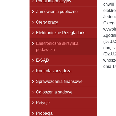
Portal Informacyjny
chwil
elektr
Zamówienia publiczne
Jednoc
Oferty pracy
Okręgo
wywoł
Elektroniczne Przeglądarki
Zgodni
(Dz.U.
Elektroniczna skrzynka
doręcz
podawcza
(Dz.U.
E-SĄD
wnoszo
dnia 14
Kontrola zarządcza
Sprawozdania finansowe
Ogłoszenia sądowe
Petycje
Probacja