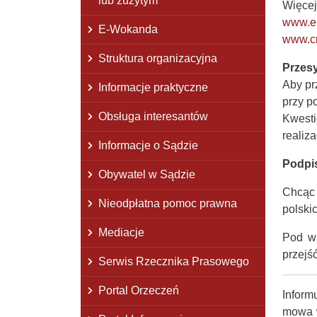
lub zużytym
Więcej
www.ep
E-Wokanda
www.cr
Struktura organizacyjna
Przesy
Aby pr
Informacje praktyczne
przy p
Obsługa interesantów
Kwesti
realiz
Informacje o Sądzie
Podpis
Obywatel w Sądzie
Chcąc 
Nieodpłatna pomoc prawna
polskic
Mediacje
Pod ws
przejś
Serwis Rzecznika Prasowego
Portal Orzeczeń
Inform
mowa w