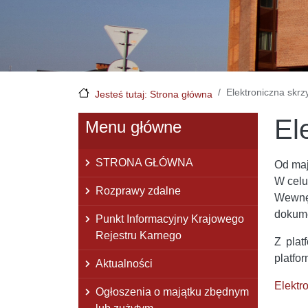
Elektroniczna skr
Jesteś tutaj: Strona główna
El
Menu główne
STRONA GŁÓWNA
Od maj
W celu
Rozprawy zdalne
Wewnęt
dokume
Punkt Informacyjny Krajowego
Rejestru Karnego
Z plat
platfo
Aktualności
Elektr
Ogłoszenia o majątku zbędnym