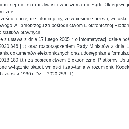
i obecnej nie ma możliwości wnoszenia do Sądu Okręgoweg
onicznej.
ześnie uprzejmie informujemy, że wniesienie pozwu, wniosku
wego w Tarnobrzegu za pośrednictwem Elektronicznej Platfor
a skutków prawnych.
e z ustawą z dnia 17 lutego 2005 r. o informatyzacji działaln
2020.346 j.t.) oraz rozporządzeniem Rady Ministrów z dnia 
ania dokumentów elektronicznych oraz udostępniania formular
2018.180 j.t.) za pośrednictwem Elektronicznej Platformy Us
ne wyłącznie skargi, wnioski i zapytania w rozumieniu Kode
 czerwca 1960 r. Dz.U.2020.256 j.t.).