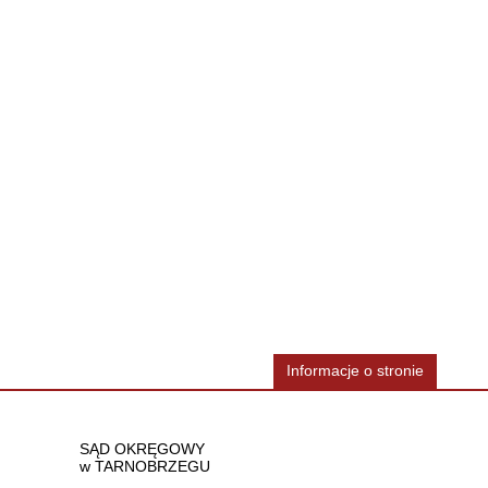
Informacje o stronie
Dane teleadresowe
SĄD OKRĘGOWY
w TARNOBRZEGU