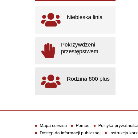
Ważne linki
Niebieska linia
otwiera się w nowym oknie
Pokrzywdzeni
przestępstwem
otwiera się w nowym oknie
Rodzina 800 plus
otwiera się w nowym oknie
Informacje
Mapa serwisu
Pomoc
Polityka prywatności
Dostęp do informacji publicznej
Instrukcja korz