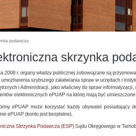
zynka podawcza
ektroniczna skrzynka po
a 2008 r. organy władzy publicznej zobowiązane są przyjmować
 umożliwienia szybszego załatwiania spraw w urzędach i instyt
rznych i Administracji, jako właściwy do spraw informatyzacji,
ntów elektronicznych ePUAP na której mają być umieszczone 
formy ePUAP może korzystać każdy obywatel posiadający do
rmie ePUAP (konto jest bezpłatne).
oniczna Skrzynka Podawcza (ESP)
Sądu Okręgowego w Tarnob