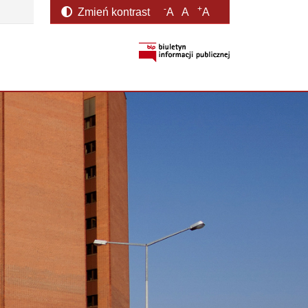
-
+
Zmień kontrast
A
A
A
otwiera się w nowym oknie