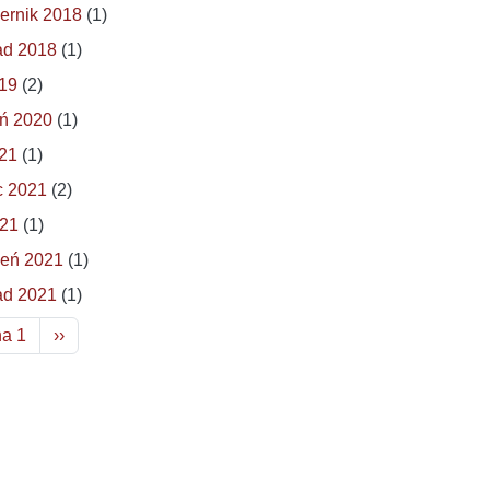
ernik 2018
(1)
ad 2018
(1)
019
(2)
ń 2020
(1)
021
(1)
c 2021
(2)
021
(1)
ień 2021
(1)
ad 2021
(1)
nicowanie
Następna strona
na 1
››