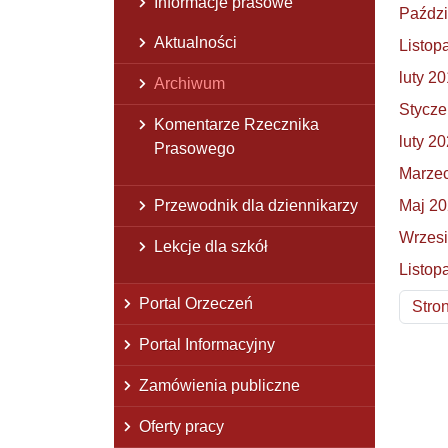
Informacje prasowe
Paździ
Aktualności
Listop
luty 2
Archiwum
Stycze
Komentarze Rzecznika
luty 2
Prasowego
Marze
Przewodnik dla dziennikarzy
Maj 2
Wrzes
Lekcje dla szkół
Listop
Stro
Portal Orzeczeń
Stro
Portal Informacyjny
Zamówienia publiczne
Oferty pracy