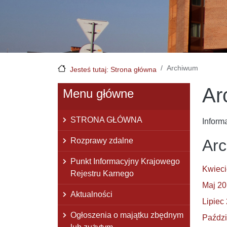
Archiwum
Jesteś tutaj: Strona główna
Ar
Menu główne
STRONA GŁÓWNA
Inform
Rozprawy zdalne
Ar
Punkt Informacyjny Krajowego
Kwieci
Rejestru Karnego
Maj 2
Aktualności
Lipiec
Ogłoszenia o majątku zbędnym
Paździ