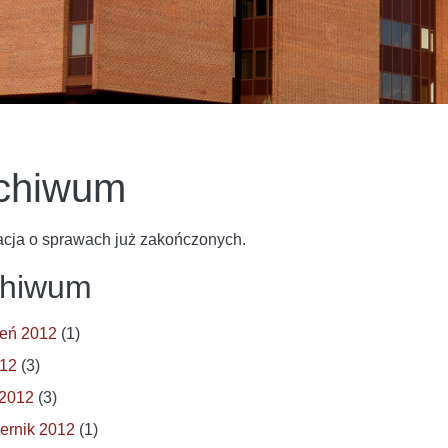
chiwum
acja o sprawach już zakończonych.
chiwum
eń 2012
(1)
012
(3)
 2012
(3)
ernik 2012
(1)