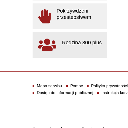
otwiera się w nowym oknie
Pokrzywdzeni
przestępstwem
otwiera się w nowym oknie
Rodzina 800 plus
otwiera się w nowym oknie
Informacje
Mapa serwisu
Pomoc
Polityka prywatności
Dostęp do informacji publicznej
Instrukcja korz