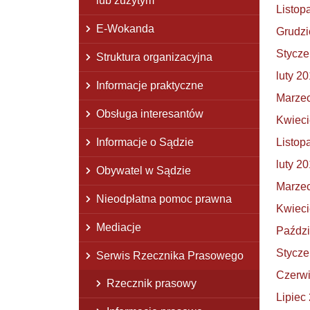
lub zużytym
Listop
E-Wokanda
Grudzi
Stycze
Struktura organizacyjna
luty 2
Informacje praktyczne
Marze
Obsługa interesantów
Kwieci
Informacje o Sądzie
Listop
luty 2
Obywatel w Sądzie
Marze
Nieodpłatna pomoc prawna
Kwieci
Mediacje
Paździ
Stycze
Serwis Rzecznika Prasowego
Czerw
Rzecznik prasowy
Lipiec