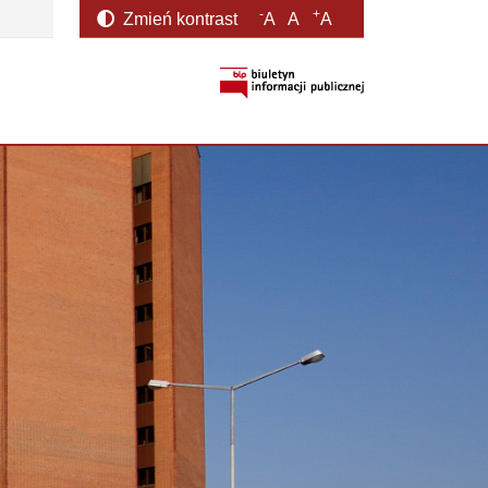
-
+
Zmień kontrast
A
A
A
otwiera się w nowym oknie