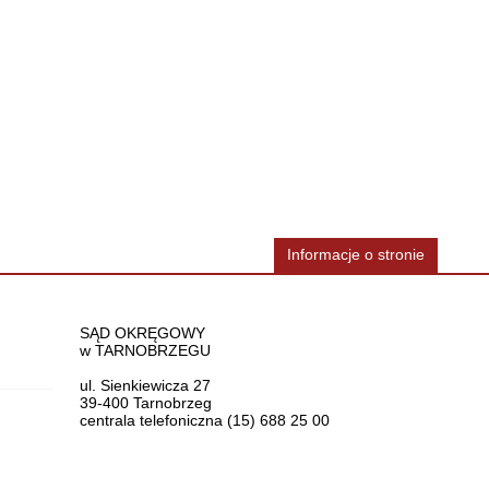
Informacje o stronie
Dane teleadresowe
SĄD OKRĘGOWY
w TARNOBRZEGU
ul. Sienkiewicza 27
39-400 Tarnobrzeg
centrala telefoniczna (15) 688 25 00